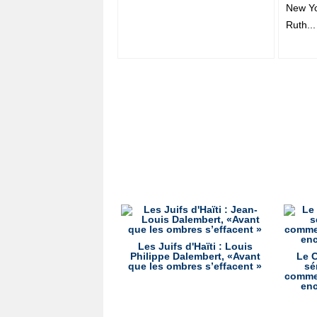
New Yo
Ruth...
Les Juifs d'Haïti : Louis
Philippe Dalembert, «Avant
Le C
que les ombres s’effacent »
sé
commen
enc