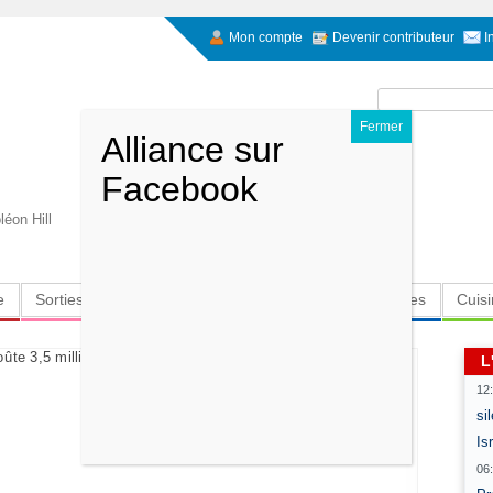
Mon compte
Devenir contributeur
I
Rechercher :
éon Hill
e
Sorties
Culture
Radio
High-Tech
Insolites
Cuis
L
12
si
Is
06