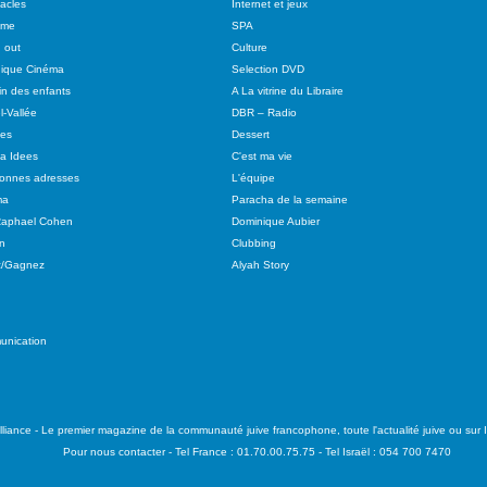
acles
Internet et jeux
sme
SPA
 out
Culture
ique Cinéma
Selection DVD
in des enfants
A La vitrine du Libraire
l-Vallée
DBR – Radio
tes
Dessert
 a Idees
C'est ma vie
onnes adresses
L'équipe
ma
Paracha de la semaine
Raphael Cohen
Dominique Aubier
n
Clubbing
z/Gagnez
Alyah Story
unication
liance - Le premier magazine de la communauté juive francophone, toute l'actualité juive ou sur Is
Pour nous contacter - Tel France : 01.70.00.75.75 - Tel Israël : 054 700 7470