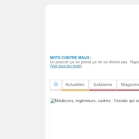
Actualités
Judaïsme
Magazine
MOTS CONTRE MAUX :
Sorties
Le pouvoir ça se prend ça ne se donne pas. Napol
(Voir tous les mots)
Culture
Actualités
Judaïsme
Magazin
Radio
High-
Tech
Insolites
Cuisine