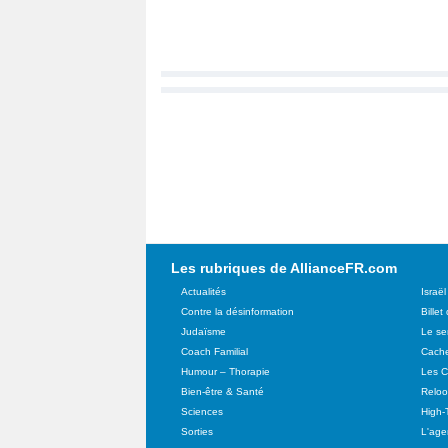
Les rubriques de AllianceFR.com
Actualités
Israël
Contre la désinformation
Billet
Judaïsme
Le se
Coach Familial
Cache
Humour – Thorapie
Les C
Bien-être & Santé
Relo
Sciences
High-
Sorties
L'agen