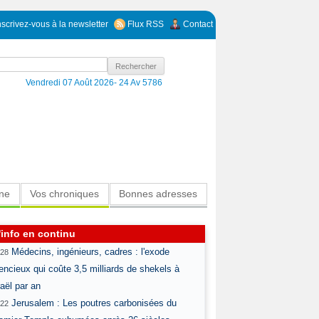
nscrivez-vous à la newsletter
Flux RSS
Contact
Vendredi 07 Août 2026-
24 Av 5786
ine
Vos chroniques
Bonnes adresses
'info en continu
Médecins, ingénieurs, cadres : l'exode
:28
lencieux qui coûte 3,5 milliards de shekels à
raël par an
Jerusalem : Les poutres carbonisées du
:22