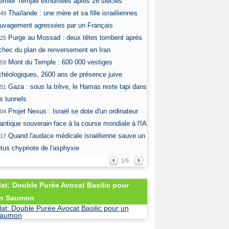
emier Temple exhumées après 26 siècles
Thaïlande : une mère et sa fille israéliennes
:49
uvagement agressées par un Français
Purge au Mossad : deux têtes tombent après
:25
échec du plan de renversement en Iran
Mont du Temple : 600 000 vestiges
:59
chéologiques, 2600 ans de présence juive
Gaza : sous la trêve, le Hamas reste tapi dans
:51
Thaïlande : une
Thaïlande : une
s tunnels
mère et sa fille
mère et sa fille
israéliennes
israéliennes
Projet Nexus : Israël se dote d'un ordinateur
:04
sauvagement
sauvagement
agressées par un
agressées par un
antique souverain face à la course mondiale à l'IA
Français
Français
Quand l'audace médicale israélienne sauve un
:17
tus chypriote de l'asphyxie
‹
›
lat: Double Purée Avocat Basilic pour
n Saumon