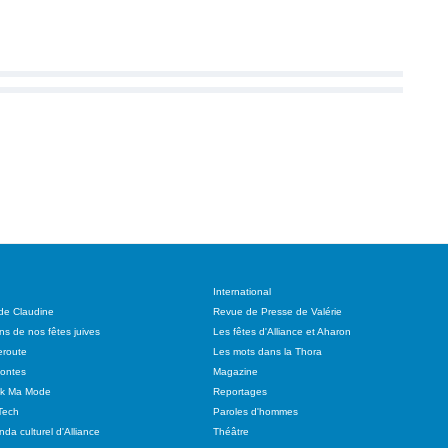
International
 de Claudine
Revue de Presse de Valérie
ns de nos fêtes juives
Les fêtes d'Alliance et Aharon
route
Les mots dans la Thora
ontes
Magazine
ok Ma Mode
Reportages
Tech
Paroles d'hommes
da culturel d'Alliance
Théâtre