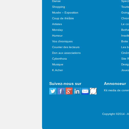
Danse
Spect
Shopping
Touri
Musée – Exposition
Going
Coup de théâtre
Chron
Artistes
Le co
Monday
Bethe
Humour
Insoli
Vos chroniques
Boite
Courrier des lecteurs
Les b
Don aux associations
Ciné
Cyberthora
Site 
Musique
Desig
K.Acher
Joue
Suivez-nous sur
Annonceur
Kit media de comm
Copyright ©2014 - Al