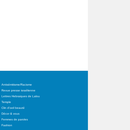
Antisémitisme/Racisme
Revue presse israélienne
Lettres Hebraiques de Lalou
Temple
Clin d'oeil beauté
Décor & vous
Femmes de paroles
Fashion