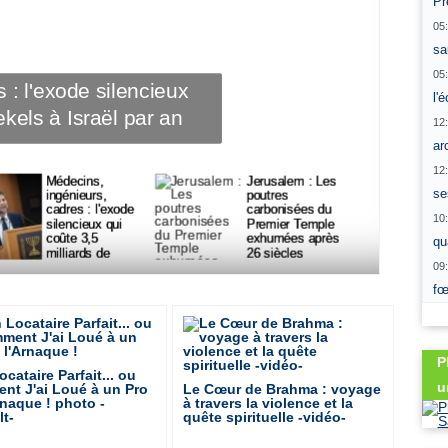
Pr
05
sa
05
es carbonisées du Premier
l'
s 26 siècles
12
ar
12
Médecins,
Médecins,
Jerusalem : Les
Jerusalem : Les
se
ingénieurs,
ingénieurs,
poutres
poutres
cadres : l'exode
cadres : l'exode
carbonisées du
carbonisées du
10
silencieux qui
silencieux qui
Premier Temple
Premier Temple
coûte 3,5
coûte 3,5
exhumées après
exhumées après
qu
milliards de
milliards de
26 siècles
26 siècles
09
shekels à Israël
shekels à Israël
par an
par an
fœ
P
cataire Parfait... ou
u
t J'ai Loué à un Pro
Le Cœur de Brahma : voyage
rnaque ! photo -
à travers la violence et la
t-
quête spirituelle -vidéo-